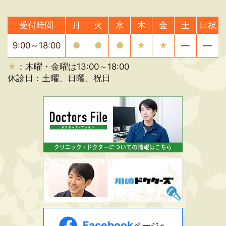
受付時間
月
火
水
木
金
土
日祝
9:00～18:00
●
●
●
★
★
―
―
★
：木曜・金曜は13:00～18:00
休診日：土曜、日曜、祝日
Facebook