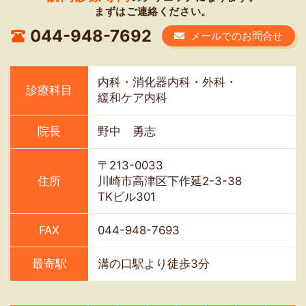
まずはご連絡ください。
044-948-7692
メールでのお問合せ
内科・消化器内科・外科・
診療科目
緩和ケア内科
院長
野中 勇志
〒213-0033
住所
川崎市高津区下作延2-3-38
TKビル301
FAX
044-948-7693
最寄駅
溝の口駅より徒歩3分