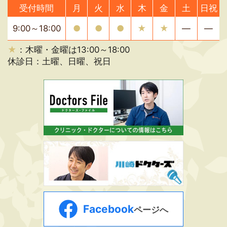
受付時間
月
火
水
木
金
土
日祝
9:00～18:00
●
●
●
★
★
―
―
★
：木曜・金曜は13:00～18:00
休診日：土曜、日曜、祝日
Facebook
ページへ